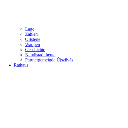
Lage
Zahlen
Ortsteile
Wappen
Geschichte
Nandlstadt heute
Partnergemeinde Újszilvás
Rathaus