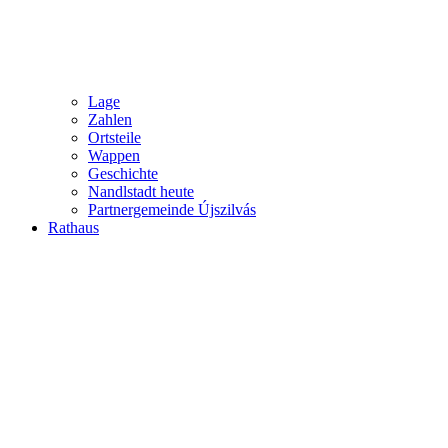
Lage
Zahlen
Ortsteile
Wappen
Geschichte
Nandlstadt heute
Partnergemeinde Újszilvás
Rathaus