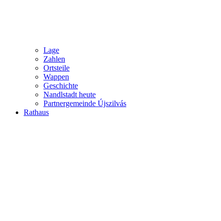
Lage
Zahlen
Ortsteile
Wappen
Geschichte
Nandlstadt heute
Partnergemeinde Újszilvás
Rathaus