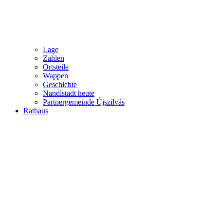
Lage
Zahlen
Ortsteile
Wappen
Geschichte
Nandlstadt heute
Partnergemeinde Újszilvás
Rathaus