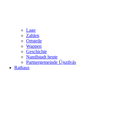
Lage
Zahlen
Ortsteile
Wappen
Geschichte
Nandlstadt heute
Partnergemeinde Újszilvás
Rathaus