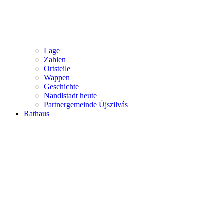
Lage
Zahlen
Ortsteile
Wappen
Geschichte
Nandlstadt heute
Partnergemeinde Újszilvás
Rathaus