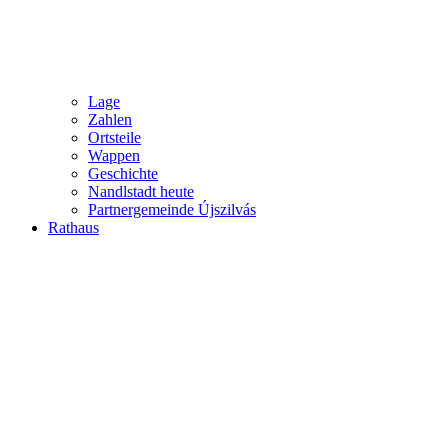
Lage
Zahlen
Ortsteile
Wappen
Geschichte
Nandlstadt heute
Partnergemeinde Újszilvás
Rathaus