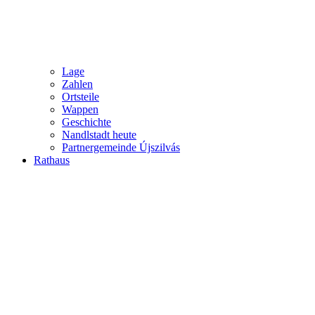
Lage
Zahlen
Ortsteile
Wappen
Geschichte
Nandlstadt heute
Partnergemeinde Újszilvás
Rathaus