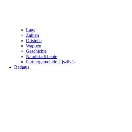
Lage
Zahlen
Ortsteile
Wappen
Geschichte
Nandlstadt heute
Partnergemeinde Újszilvás
Rathaus