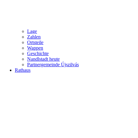
Lage
Zahlen
Ortsteile
Wappen
Geschichte
Nandlstadt heute
Partnergemeinde Újszilvás
Rathaus