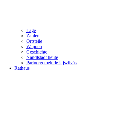
Lage
Zahlen
Ortsteile
Wappen
Geschichte
Nandlstadt heute
Partnergemeinde Újszilvás
Rathaus