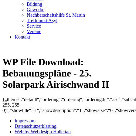
Bildung
Gewerbe
Nachbarschaftshilfe St. Martin
Treffpunkt Asyl
Service
Vereine
Kontakt
WP File Download:
Bebauungspläne - 25.
Solarpark Airischwand II
{„theme“:“default“,“ordering“:“ordering“,“orderingdir“:“asc“,“subc
255, 255,
0)“,“showtitle“:“1″,“showdescription“:“1″,“showsize“:“0″,“showve
Impressum
Datenschutzerklärung
Web by Webdesign Hallertau