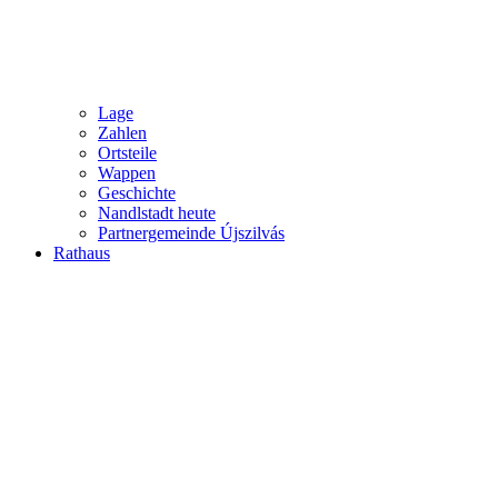
Lage
Zahlen
Ortsteile
Wappen
Geschichte
Nandlstadt heute
Partnergemeinde Újszilvás
Rathaus