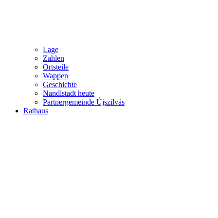
Lage
Zahlen
Ortsteile
Wappen
Geschichte
Nandlstadt heute
Partnergemeinde Újszilvás
Rathaus