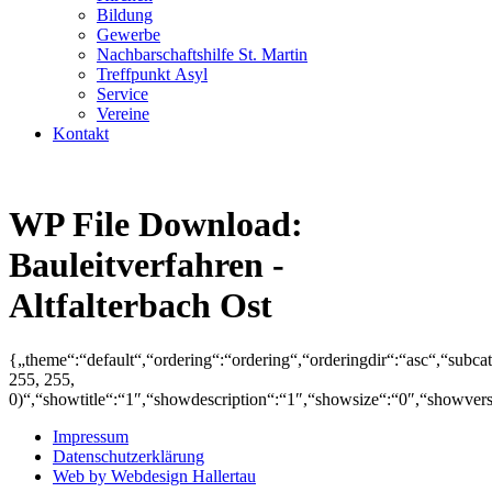
Bildung
Gewerbe
Nachbarschaftshilfe St. Martin
Treffpunkt Asyl
Service
Vereine
Kontakt
WP File Download:
Bauleitverfahren -
Altfalterbach Ost
{„theme“:“default“,“ordering“:“ordering“,“orderingdir“:“asc“,“subc
255, 255,
0)“,“showtitle“:“1″,“showdescription“:“1″,“showsize“:“0″,“showve
Impressum
Datenschutzerklärung
Web by Webdesign Hallertau