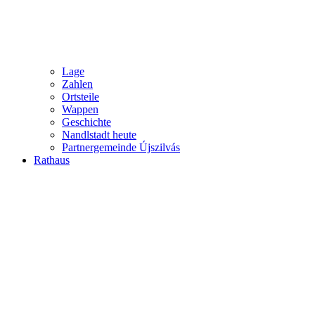
Lage
Zahlen
Ortsteile
Wappen
Geschichte
Nandlstadt heute
Partnergemeinde Újszilvás
Rathaus