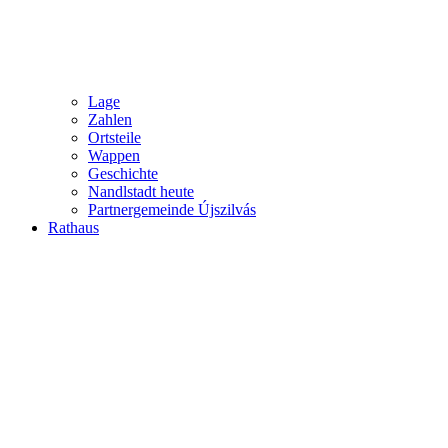
Lage
Zahlen
Ortsteile
Wappen
Geschichte
Nandlstadt heute
Partnergemeinde Újszilvás
Rathaus