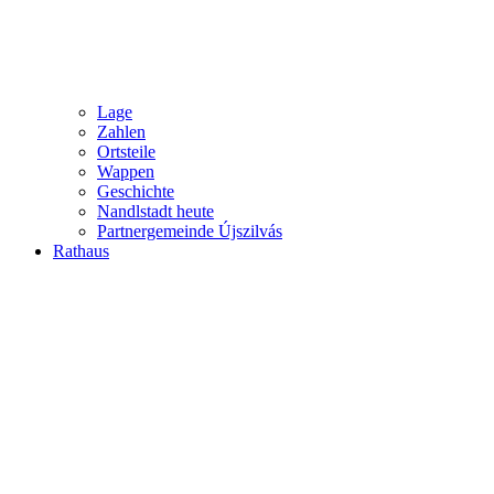
Lage
Zahlen
Ortsteile
Wappen
Geschichte
Nandlstadt heute
Partnergemeinde Újszilvás
Rathaus